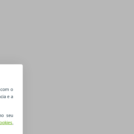
, com o
cia e a
no seu
Cookies
,