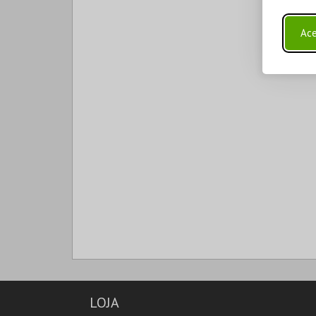
Ace
LOJA