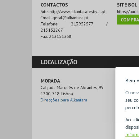
CONTACTOS
SITE BOL
Site:
http://www.alkantarafestival.pt
https://audi
Email:
geral@alkantara.pt
COMPRA
Telefone:
213952577 /
213152267
Fax:
213151368
LOCALIZAÇÃO
Bem-v
MORADA
Calçada Marquês de Abrantes, 99

O noss
1200-718 Lisboa
seu co
Direcções para Alkantara
perceb
Ao cl
disp
Inform