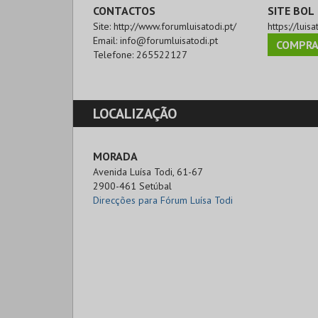
CONTACTOS
SITE BOL
Site:
http://www.forumluisatodi.pt/
https://luisa
Email:
info@forumluisatodi.pt
COMPRA
Telefone:
265522127
LOCALIZAÇÃO
MORADA
Avenida Luísa Todi, 61-67

2900-461 Setúbal
Direcções para Fórum Luísa Todi