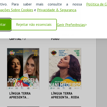
ositivo. Para saber mais consulte a nossa
Política de 
ações Sobre Cookies
e
Privacidade & Segurança
.
itar
Rejeitar não essenciais
Gerir Preferências
FITS- DILEMA
FITS- TERRA DE
CAPITAL - 7
FOGO
PECADOS NA VIDA
INUSITADA DOS
ARTISTAS
FÓRUM LUÍSA TODI
FÓRUM LUÍSA TODI
MAIS INFO
MAIS INFO
COMPRAR
COMPRAR
LÍNGUA TERRA
LÍNGUA TERRA
APRESENTA…
APRESENTA... RODA
GISELA JOÃO,
DE SAMBA COM
JOSYARA, LUCIBELA
NANI MEDEIROS