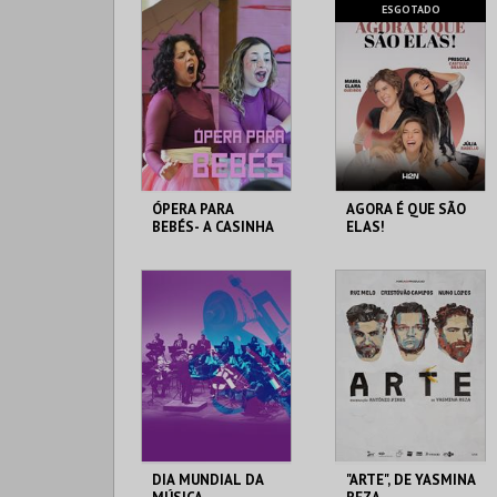
FÓRUM LUÍSA TODI
FÓRUM LUÍSA TODI
ESGOTADO
MAIS INFO
MAIS INFO
COMPRAR
COMPRAR
ÓPERA PARA
AGORA É QUE SÃO
BEBÉS- A CASINHA
ELAS!
DE CHOCOLATE
FÓRUM LUÍSA TODI
FÓRUM LUÍSA TODI
MAIS INFO
MAIS INFO
COMPRAR
DIA MUNDIAL DA
"ARTE", DE YASMINA