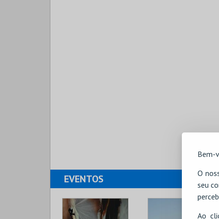
Bem-v
O noss
EVENTOS
seu co
perceb
Ao cl