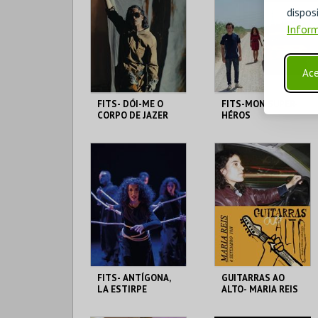
disp
Inform
Ace
FITS- DÓI-ME O
FITS-MON SUPER-
CORPO DE JAZER
HÉROS
NESSA ESPERANÇA
FÓRUM LUÍSA TODI
FÓRUM LUÍSA TODI
MAIS INFO
MAIS INFO
COMPRAR
COMPRAR
FITS- ANTÍGONA,
GUITARRAS AO
LA ESTIRPE
ALTO- MARIA REIS