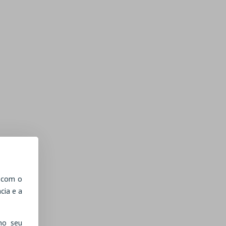
, com o
cia e a
no seu