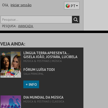
Olá,
iniciar sessão
PT
PESQUISA:
AVANÇADA
DISTRITO
VEJA AINDA:
SALA
LÍNGUA TERRA APRESENTA…
GISELA JOÃO, JOSYARA, LUCIBELA
MÚSICA & FESTIVAIS | MÚSICA
FÓRUM LUÍSA TODI
SALA PRINCIPAL
+ INFO
DIA MUNDIAL DA MÚSICA
MÚSICA & FESTIVAIS | CLÁSSICA