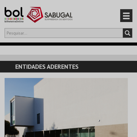
Olá,
iniciar sessão
PT
0
CARRINHO
ENTIDADES ADERENTES
EVENTOS
CARTÕES
PRODUTOS