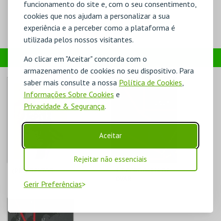
funcionamento do site e, com o seu consentimento,
cookies que nos ajudam a personalizar a sua
experiência e a perceber como a plataforma é
utilizada pelos nossos visitantes.
PRODUTOS
Ao clicar em "Aceitar" concorda com o
armazenamento de cookies no seu dispositivo. Para
saber mais consulte a nossa
Política de Cookies
,
Informações Sobre Cookies
e
Privacidade & Segurança
.
Aceitar
Rejeitar não essenciais
(PRE) TEXTOS
1.7 CORDOARIA DE
OVAR
Gerir Preferências
MUSEU JÚLIO DINIS
MUSEU JÚLIO DINIS