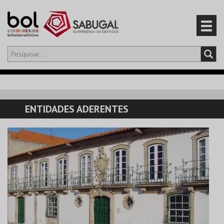
Olá,
iniciar sessão
PT
0
CARRINHO
ENTIDADES ADERENTES
EVENTOS
CARTÕES
PRODUTOS