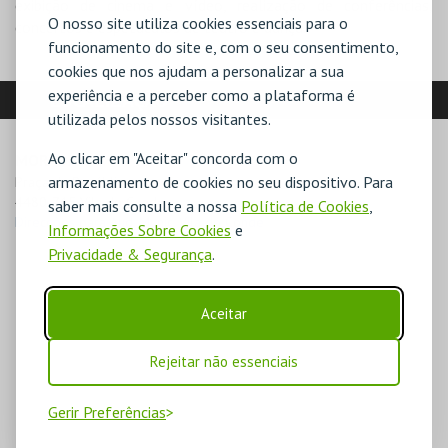
exibição de cinema e vídeo, realização de conferências,
O nosso site utiliza cookies essenciais para o
concertos e espetáculos de teatro e dança.
funcionamento do site e, com o seu consentimento,
cookies que nos ajudam a personalizar a sua
experiência e a perceber como a plataforma é
LOCALIZAÇÃO
utilizada pelos nossos visitantes.
Ao clicar em "Aceitar" concorda com o
MORADA
armazenamento de cookies no seu dispositivo. Para
Praça da República

4480-715 Vila do Conde
saber mais consulte a nossa
Política de Cookies
,
Direcções para Aud. Munic. Vila do Conde
Informações Sobre Cookies
e
Privacidade & Segurança
.
Aceitar
Rejeitar não essenciais
Gerir Preferências