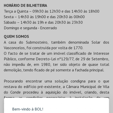
HORÁRIO DE BILHETEIRA
Terça a Quinta – 09h30 às 12h30 e das 14h30 às 18h00
Sexta – 14h30 às 19h00 e das 20h30 às 00h00
Sábado – 14h30 às 19h e das 20h30 às 23h30
Domingo e segunda - Encerrado
QUEM SOMOS
A casa do Submosteiro, também denominada Solar dos
Vasconcelos, foi construída por volta de 1770.
O facto de se tratar de um imóvel classificado de Interesse
Público, conforme Decreto-Lei nº129/77, de 29 de Setembro,
não impediu de, em 1980, ter sido objeto de quase total
demolição, tendo ficado de pé somente a fachada principal.
Procurando encontrar uma solução condigna para o que
restava do edifício pré-existente, a Câmara Municipal de Vila
do Conde procedeu à aquisição do imóvel, criando, desta
forma, as condições necessárias à instalação de um
equipamento que compreendesse diferentes vetores
socioculturais, nomeadamente a produção de exposições,
Bem-vindo à BOL!