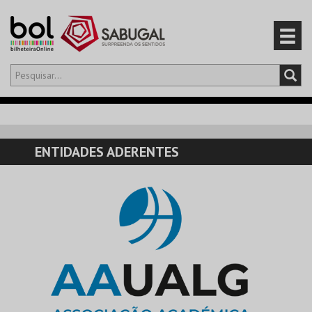
Olá,
iniciar sessão
PT
0
CARRINHO
ENTIDADES ADERENTES
EVENTOS
CARTÕES
PRODUTOS