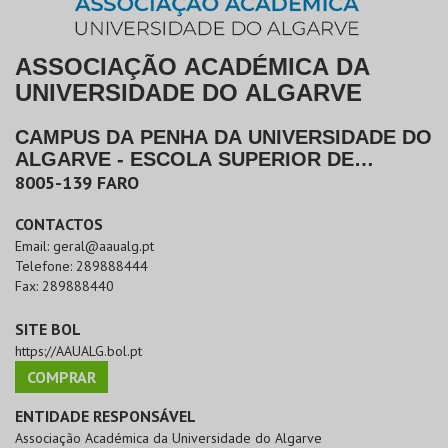
ASSOCIAÇÃO ACADÉMICA DA
UNIVERSIDADE DO ALGARVE
CAMPUS DA PENHA DA UNIVERSIDADE DO
ALGARVE - ESCOLA SUPERIOR DE
GESTÃO, HOTELARIA E TURISMO
|
FARO
8005-139
FARO
CONTACTOS
Email:
geral@aaualg.pt
Telefone:
289888444
Fax:
289888440
SITE BOL
https://AAUALG.bol.pt
COMPRAR
ENTIDADE RESPONSÁVEL
Associação Académica da Universidade do Algarve