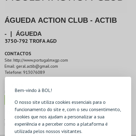
ÁGUEDA ACTION CLUB - ACTIB
-
|
ÁGUEDA
3750-792
TROFA AGD
CONTACTOS
Site:
http://www.portugalmxgp.com
Email:
geral.actib@gmail.com
Telefone:
913076089
SITE BOL
Bem-vindo à BOL!
https://mxgpportugal.bol.pt
COMPRAR
O nosso site utiliza cookies essenciais para o
funcionamento do site e, com o seu consentimento,
ENTIDADE RESPONSÁVEL
cookies que nos ajudam a personalizar a sua
Águeda Action Club - ACTIB
experiência e a perceber como a plataforma é
NIF:
513772529
utilizada pelos nossos visitantes.