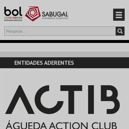
Olá,
iniciar sessão
PT
0
CARRINHO
ENTIDADES ADERENTES
EVENTOS
CARTÕES
PRODUTOS