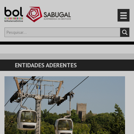
Olá,
iniciar sessão
PT
0
CARRINHO
ENTIDADES ADERENTES
EVENTOS
CARTÕES
PRODUTOS