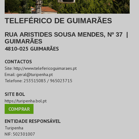
TELEFÉRICO DE GUIMARÃES
RUA ARISTIDES SOUSA MENDES, Nº 37
|
GUIMARÃES
4810-025
GUIMARÃES
CONTACTOS
Site:
http://www.telefericoguimaraes.pt
Email:
geral@turipenha.pt
Telefone:
253515085 / 965023715
SITE BOL
https://turipenha.bol.pt
COMPRAR
ENTIDADE RESPONSÁVEL
Turipenha
NIF:
502301007