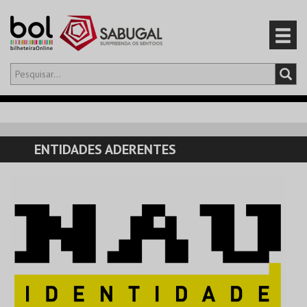
Olá,
iniciar sessão
PT
0
CARRINHO
ENTIDADES ADERENTES
EVENTOS
CARTÕES
PRODUTOS