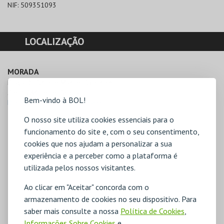
NIF:
509351093
LOCALIZAÇÃO
MORADA
Praça Dr. Alberto Manuel Avelino nº1

2560-284 Torres Vedras
Bem-vindo à BOL!
Direcções para Nau Identidade
O nosso site utiliza cookies essenciais para o
funcionamento do site e, com o seu consentimento,
cookies que nos ajudam a personalizar a sua
experiência e a perceber como a plataforma é
utilizada pelos nossos visitantes.
Ao clicar em "Aceitar" concorda com o
armazenamento de cookies no seu dispositivo. Para
saber mais consulte a nossa
Política de Cookies
,
Informações Sobre Cookies
e