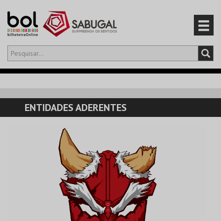
Olá,
iniciar sessão
PT
0
CARRINHO
ENTIDADES ADERENTES
EVENTOS
CARTÕES
PRODUTOS