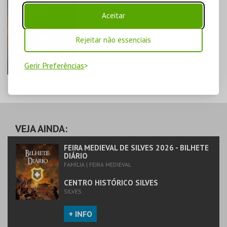
Aceitar
MAIS INFO
MAIS INFO
Rejeitar não essenciais
COMPRAR
COMPRAR
Gerir Preferências
FEIRA MEDIEVAL DE
SILVES 2026 - NA
MESA DO VIZIR
CENTRO HISTÓRICO
SILVES
VEJA AINDA:
MAIS INFO
FEIRA MEDIEVAL DE SILVES 2026 - BILHETE
DIÁRIO
FAMÍLIA | FEIRA MEDIEVAL
COMPRAR
CENTRO HISTÓRICO SILVES
SILVES
+ INFO