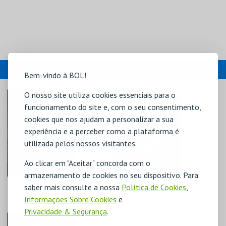
EVENTOS
Bem-vindo à BOL!
O nosso site utiliza cookies essenciais para o
funcionamento do site e, com o seu consentimento,
cookies que nos ajudam a personalizar a sua
experiência e a perceber como a plataforma é
utilizada pelos nossos visitantes.
Ao clicar em "Aceitar" concorda com o
armazenamento de cookies no seu dispositivo. Para
FEIRA MEDIEVAL DE
FEIRA MEDIEVAL DE
saber mais consulte a nossa
Política de Cookies
,
SILVES 2026 -
SILVES 2026 -
Informações Sobre Cookies
e
BILHETE DIÁRIO
DUELOS DE HONRA
Privacidade & Segurança
.
CENTRO HISTÓRICO
CENTRO HISTÓRICO
SILVES
SILVES