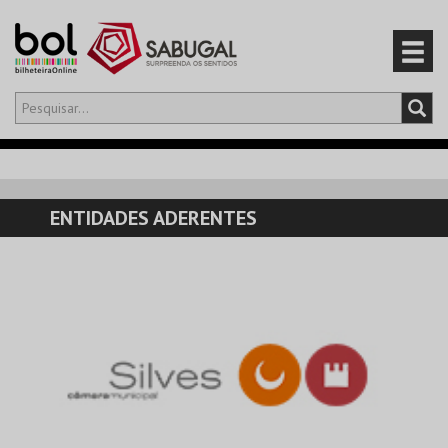
Olá,
iniciar sessão
PT
0
CARRINHO
ENTIDADES ADERENTES
EVENTOS
CARTÕES
PRODUTOS