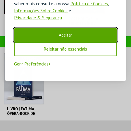
saber mais consulte a nossa
Política de Cookies
,
Informações Sobre Cookies
e
Privacidade & Segurança
.
MIL VEZES REVISTA
POCAHONTAS - A
PRINCESA ÍNDIA
Aceitar
TEATRO POLITEAMA
TEATRO POLITEAMA
PRODUTOS
Rejeitar não essenciais
MAIS INFO
MAIS INFO
Gerir Preferências
COMPRAR
COMPRAR
LIVRO | FÁTIMA -
ÓPERA-ROCK DE
FILIPE LA FÉRIA
TEATRO POLITEAMA