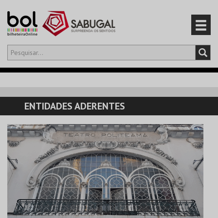
Olá,
iniciar sessão
PT
0
CARRINHO
ENTIDADES ADERENTES
EVENTOS
CARTÕES
PRODUTOS