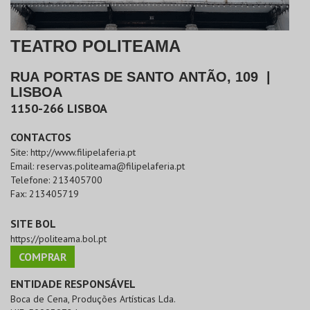
TEATRO POLITEAMA
RUA PORTAS DE SANTO ANTÃO, 109
|
LISBOA
1150-266
LISBOA
CONTACTOS
Site:
http://www.filipelaferia.pt
Email:
reservas.politeama@filipelaferia.pt
Telefone:
213405700
Fax:
213405719
SITE BOL
https://politeama.bol.pt
COMPRAR
ENTIDADE RESPONSÁVEL
Boca de Cena, Produções Artísticas Lda.