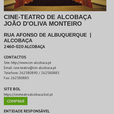
CINE-TEATRO DE ALCOBAÇA
JOÃO D'OLIVA MONTEIRO
RUA AFONSO DE ALBUQUERQUE
|
ALCOBAÇA
2460-020
ALCOBAÇA
CONTACTOS
Site:
http://www.cm-alcobaca.pt
Email:
cine.teatro@cm-alcobaca.pt
Telefone:
262580890 / 262580885
Fax:
262580885
SITE BOL
https://cineteatroalcobaca.bol.pt
COMPRAR
ENTIDADE RESPONSÁVEL