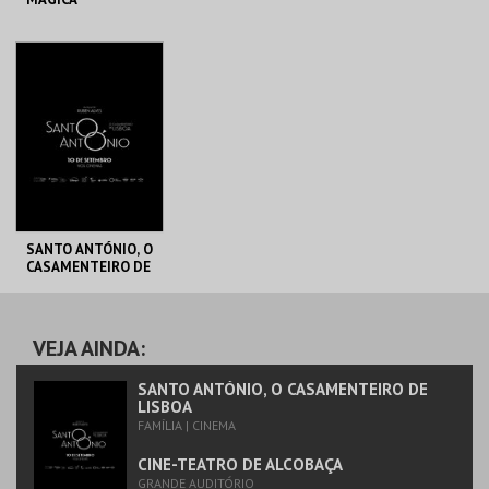
CINE-TEATRO DE
CINE-TEATRO DE
ALCOBAÇA
ALCOBAÇA
MAIS INFO
MAIS INFO
COMPRAR
COMPRAR
SANTO ANTÓNIO, O
CASAMENTEIRO DE
LISBOA
CINE-TEATRO DE
ALCOBAÇA
VEJA AINDA:
MAIS INFO
SANTO ANTÓNIO, O CASAMENTEIRO DE
LISBOA
FAMÍLIA | CINEMA
COMPRAR
CINE-TEATRO DE ALCOBAÇA
GRANDE AUDITÓRIO