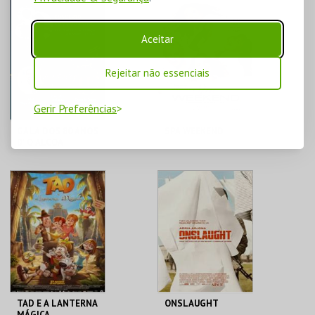
CINE-TEATRO DE
CINE-TEATRO DE
ALCOBAÇA
ALCOBAÇA
Aceitar
MAIS INFO
MAIS INFO
Rejeitar não essenciais
COMPRAR
COMPRAR
Gerir Preferências
GALA DOS 80 ANOS
SPA WEEKEND
D' O ALCOA
CINE-TEATRO DE
CINE-TEATRO DE
ALCOBAÇA
ALCOBAÇA
MAIS INFO
MAIS INFO
COMPRAR
COMPRAR
TAD E A LANTERNA
ONSLAUGHT
MÁGICA