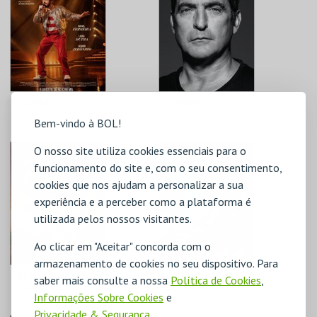
PLAYBACK
CAMANÉ
Bem-vindo à BOL!
CINE-TEATRO DE
CINE-TEATRO DE
O nosso site utiliza cookies essenciais para o
ALCOBAÇA
ALCOBAÇA
funcionamento do site e, com o seu consentimento,
cookies que nos ajudam a personalizar a sua
MAIS INFO
MAIS INFO
experiência e a perceber como a plataforma é
utilizada pelos nossos visitantes.
COMPRAR
COMPRAR
Ao clicar em "Aceitar" concorda com o
armazenamento de cookies no seu dispositivo. Para
PATRULHA PATA: O
MUTINY: CÓDIGO
saber mais consulte a nossa
Política de Cookies
,
FILME DOS
DE VINGANÇA
Informações Sobre Cookies
e
DINOSSAUROS
Privacidade & Segurança
.