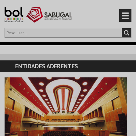
Olá,
iniciar sessão
PT
0
CARRINHO
ENTIDADES ADERENTES
EVENTOS
CARTÕES
PRODUTOS