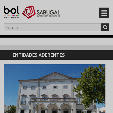
Olá,
iniciar sessão
PT
0
CARRINHO
ENTIDADES ADERENTES
EVENTOS
CARTÕES
PRODUTOS