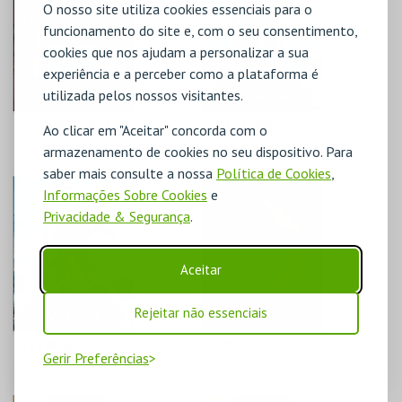
O nosso site utiliza cookies essenciais para o
MAIS INFO
MAIS INFO
funcionamento do site e, com o seu consentimento,
cookies que nos ajudam a personalizar a sua
COMPRAR
COMPRAR
experiência e a perceber como a plataforma é
utilizada pelos nossos visitantes.
VP| TOY STORY 5
VP | VAIANA
Ao clicar em "Aceitar" concorda com o
armazenamento de cookies no seu dispositivo. Para
saber mais consulte a nossa
Política de Cookies
,
CINEMAS CINEMAX
CINEMAS CINEMAX
Informações Sobre Cookies
e
PENAFIEL
PENAFIEL
Privacidade & Segurança
.
MAIS INFO
MAIS INFO
Aceitar
COMPRAR
COMPRAR
Rejeitar não essenciais
VP | VAIANA
A ODISSEIA
Gerir Preferências