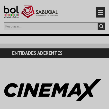
Olá,
iniciar sessão
PT
0
CARRINHO
ENTIDADES ADERENTES
EVENTOS
CARTÕES
PRODUTOS