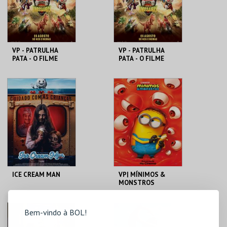
VP - PATRULHA
VP - PATRULHA
PATA - O FILME
PATA - O FILME
DOS DINOSSAUROS
DOS DINOSSAUROS
CINEMAS CINEMAX
CINEMAS CINEMAX
PENAFIEL
PENAFIEL
MAIS INFO
MAIS INFO
COMPRAR
COMPRAR
ICE CREAM MAN
VP| MÍNIMOS &
MONSTROS
CINEMAS CINEMAX
CINEMAS CINEMAX
Bem-vindo à BOL!
PENAFIEL
PENAFIEL