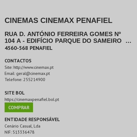
CINEMAS CINEMAX PENAFIEL
RUA D. ANTÓNIO FERREIRA GOMES Nº
104 A - EDIFÍCIO PARQUE DO SAMEIRO
|
PENAFIEL
4560-568
PENAFIEL
CONTACTOS
Site:
http://www.cinemax.pt
Email:
geral@cinemax.pt
Telefone:
255214900
SITE BOL
https://cinemaxpenafiel.bol.pt
COMPRAR
ENTIDADE RESPONSÁVEL
Cenário Casual, Lda
NIF:
513336478