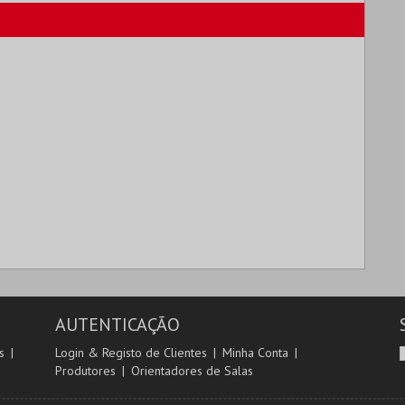
E TÓNAN QUITO
CINETEATRO
SOLAR DA MÚSICA
LOULETANO
NOVA
MAIS INFO
MAIS INFO
COMPRAR
COMPRAR
AUTENTICAÇÃO
s
Login & Registo de Clientes
Minha Conta
Produtores
Orientadores de Salas