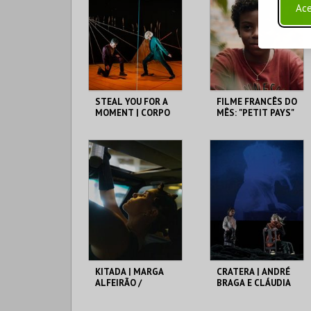
Ace
STEAL YOU FOR A
FILME FRANCÊS DO
MOMENT | CORPO
MÊS: "PETIT PAYS"
DE HOJE {9.ª
(2020), DE ERIC
EDIÇÃO 2026}
BARBIER
CINETEATRO
SOLAR DA MÚSICA
LOULETANO
NOVA
MAIS INFO
MAIS INFO
COMPRAR
COMPRAR
KITADA | MARGA
CRATERA | ANDRÉ
ALFEIRÃO /
BRAGA E CLÁUDIA
PROJETO CASA
FIGUEIREDO / CRL –
CENTRAL ELÉTRICA