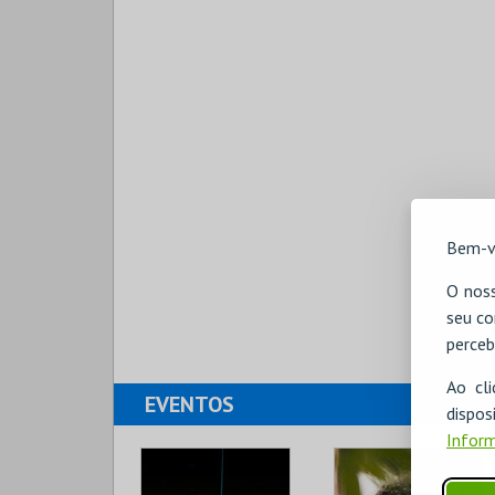
Bem-v
O noss
seu co
perceb
Ao cl
EVENTOS
disp
Inform