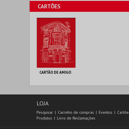
CINETEATRO
CINETEATRO
CARTÕES
LOULETANO
LOULETANO
MAIS INFO
MAIS INFO
COMPRAR
COMPRAR
CARTÃO DE AMIGO
CINETEATRO
LOULETANO
AQUISIÇÃO 2026
LOJA
MAIS INFO
Pesquisar
Carrinho de compras
Eventos
Cartõe
Produtos
Livro de Reclamações
COMPRAR