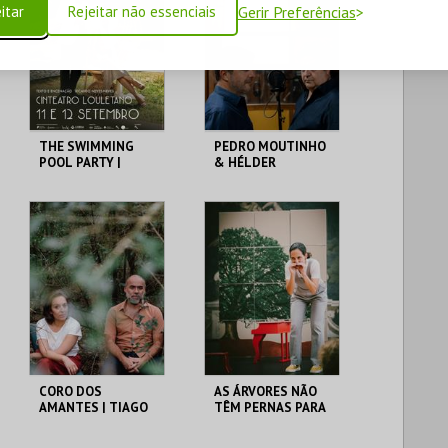
itar
Rejeitar não essenciais
Gerir Preferências
THE SWIMMING
PEDRO MOUTINHO
POOL PARTY |
& HÉLDER
TEATRO DO
MOUTINHO: OS
ELÉCTRICO
POETAS
CONVIDADOS
CINETEATRO
CINETEATRO
LOULETANO
LOULETANO
MAIS INFO
MAIS INFO
COMPRAR
COMPRAR
CORO DOS
AS ÁRVORES NÃO
AMANTES | TIAGO
TÊM PERNAS PARA
RODRIGUES /
ANDAR | JOANA
CLÁUDIA GAIOLAS
GAMA