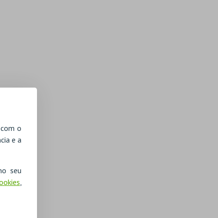
, com o
cia e a
no seu
Cookies
,