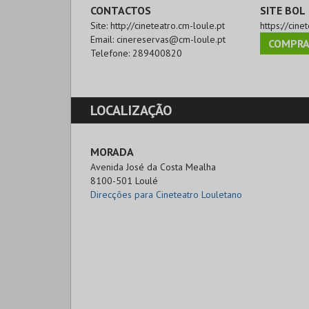
CONTACTOS
SITE BOL
Site:
http://cineteatro.cm-loule.pt
https://cine
Email:
cinereservas@cm-loule.pt
COMPRA
Telefone:
289400820
LOCALIZAÇÃO
MORADA
Avenida José da Costa Mealha 

8100-501 Loulé
Direcções para Cineteatro Louletano