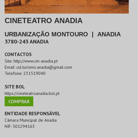
CINETEATRO ANADIA
URBANIZAÇÃO MONTOURO
|
ANADIA
3780-243
ANADIA
CONTACTOS
Site:
http://www.cm-anadia.pt
Email:
cul.turismo.anadia@gmail.com
Telefone:
231519040
SITE BOL
https://cineteatroanadia.bol.pt
COMPRAR
ENTIDADE RESPONSÁVEL
Câmara Municipal de Anadia
NIF:
501294163