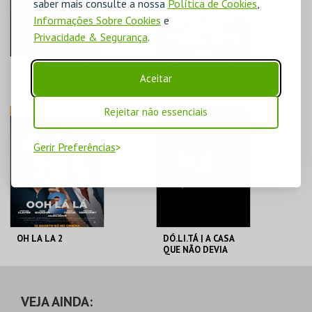
saber mais consulte a nossa
Política de Cookies
,
Informações Sobre Cookies
e
Privacidade & Segurança
.
HOMEM-ARANHA:
PATRULHA PATA: O
Aceitar
UM NOVO DIA
FILME DOS
DINOSSAUROS V.P.
Rejeitar não essenciais
CINETEATRO
CINETEATRO
ANADIA
ANADIA
Gerir Preferências
MAIS INFO
MAIS INFO
COMPRAR
COMPRAR
OH LA LA 2
DÓ.LI.TÁ | A CASA
QUE NÃO DEVIA
ESTAR ALI
CINETEATRO
CINETEATRO
ANADIA
ANADIA
VEJA AINDA: