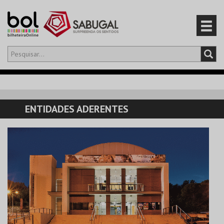
Olá,
iniciar sessão
PT
0
CARRINHO
ENTIDADES ADERENTES
EVENTOS
CARTÕES
PRODUTOS