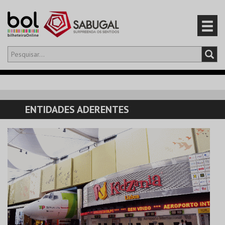
Olá,
iniciar sessão
PT
0
CARRINHO
ENTIDADES ADERENTES
EVENTOS
CARTÕES
PRODUTOS