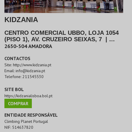
KIDZANIA
CENTRO COMERCIAL UBBO, LOJA 1054
(PISO 1), AV. CRUZEIRO SEIXAS, 7
|
AMADORA
2650-504
AMADORA
CONTACTOS
Site:
http://www.kidzania.pt
Email:
info@kidzania.pt
Telefone:
211545530
SITE BOL
https://kidzanialisboa.bol.pt
COMPRAR
ENTIDADE RESPONSÁVEL
Climbing Planet Portugal
NIF:
514637820