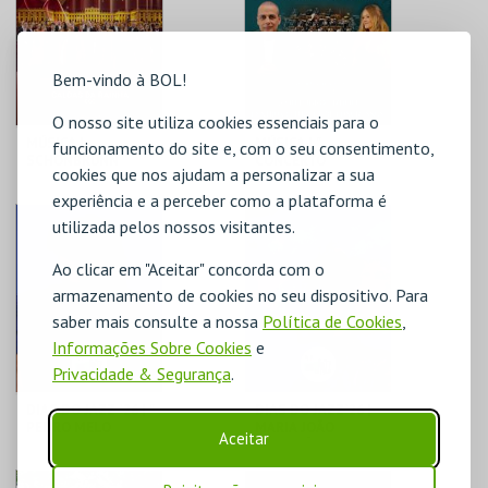
MAIS INFO
MAIS INFO
COMPRAR
COMPRAR
Bem-vindo à BOL!
O nosso site utiliza cookies essenciais para o
MÚSICA |
MÚSICA | "
funcionamento do site e, com o seu consentimento,
SCHÖNBRUNN
CONCERTO
cookies que nos ajudam a personalizar a sua
PALACE
CELEBRAÇÃO DIA
ORCHESTRA
DA MÚSICA "
experiência e a perceber como a plataforma é
VIENNA
C.CULTURAL CALDAS
C.CULTURAL CALDAS
utilizada pelos nossos visitantes.
RAINHA
RAINHA
Ao clicar em "Aceitar" concorda com o
MAIS INFO
MAIS INFO
armazenamento de cookies no seu dispositivo. Para
saber mais consulte a nossa
Política de Cookies
,
COMPRAR
COMPRAR
Informações Sobre Cookies
e
Privacidade & Segurança
.
DIAS DO JAZZ `26 | "
DIAS DO JAZZ`26 |
PEDRO MELO
MARIA JOÃO
Aceitar
ALVES` OMNIAE
"ABUNDÂNCIA "
LARGE ENSEMBLE"
C.CULTURAL CALDAS
C.CULTURAL CALDAS