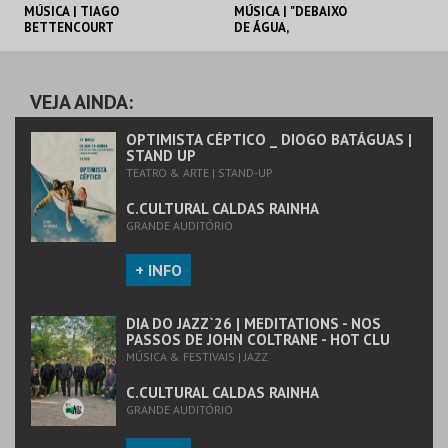
MÚSICA | TIAGO
MÚSICA | "DEBAIXO
BETTENCOURT
DE ÁGUA,
CONTIGO" _ NENA
C.CULTURAL CALDAS
C.CULTURAL CALDAS
RAINHA
RAINHA
VEJA AINDA:
MAIS INFO
MAIS INFO
OPTIMISTA CÉPTICO _ DIOGO BATÁGUAS |
STAND UP
TEATRO & ARTE | STAND-UP
COMPRAR
COMPRAR
C.CULTURAL CALDAS RAINHA
GRANDE AUDITÓRIO
+ INFO
DIA DO JAZZ`26 | MEDITATIONS - NOS
PASSOS DE JOHN COLTRANE - HOT CLU
MÚSICA & FESTIVAIS | JAZZ
C.CULTURAL CALDAS RAINHA
GRANDE AUDITÓRIO