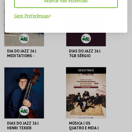
Rejeitar não essenciais
RAINHA
RAINHA
Gerir Preferências
MAIS INFO
MAIS INFO
COMPRAR
COMPRAR
DIA DO JAZZ`26 |
DIAS DO JAZZ`26 |
MEDITATIONS -
TGB SÉRGIO
NOS PASSOS DE
CAROLINO- MÁRIO
JOHN COLTRANE -
DELGADO-
HOT CLU
ALEXANDRE
C.CULTURAL CALDAS
C.CULTURAL CALDAS
ESGOTADO
FRAZÃO
RAINHA
RAINHA
MAIS INFO
MAIS INFO
COMPRAR
COMPRAR
DIAS DO JAZZ`26 |
MÚSICA | OS
HENRI TEXIER
QUATRO E MEIA |