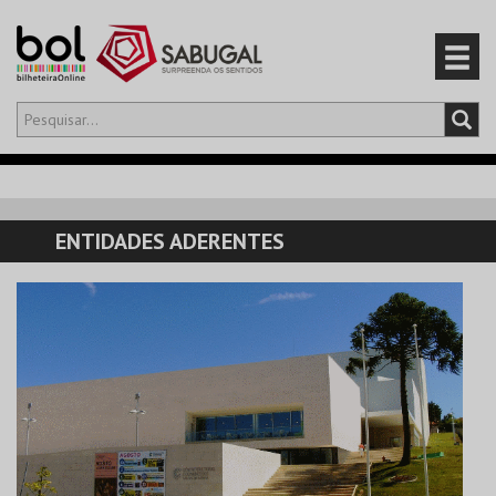
Olá,
iniciar sessão
PT
0
CARRINHO
ENTIDADES ADERENTES
EVENTOS
CARTÕES
PRODUTOS