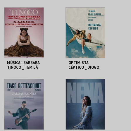
QUARTET
TOUR INTERIOR
C.CULTURAL CALDAS
C.CULTURAL CALDAS
RAINHA
RAINHA
MAIS INFO
MAIS INFO
COMPRAR
MÚSICA | BÁRBARA
OPTIMISTA
TINOCO _ TEM LÁ
CÉPTICO _ DIOGO
UMA TRISTEZA
BATÁGUAS | STAND
UP
C.CULTURAL CALDAS
C.CULTURAL CALDAS
RAINHA
RAINHA
MAIS INFO
MAIS INFO
COMPRAR
COMPRAR