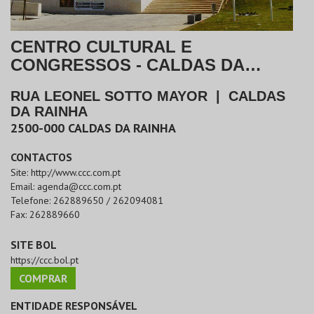
CENTRO CULTURAL E
CONGRESSOS - CALDAS DA
RAINHA
RUA LEONEL SOTTO MAYOR
|
CALDAS
DA RAINHA
2500-000
CALDAS DA RAINHA
CONTACTOS
Site:
http://www.ccc.com.pt
Email:
agenda@ccc.com.pt
Telefone:
262889650 / 262094081
Fax:
262889660
SITE BOL
https://ccc.bol.pt
COMPRAR
ENTIDADE RESPONSÁVEL