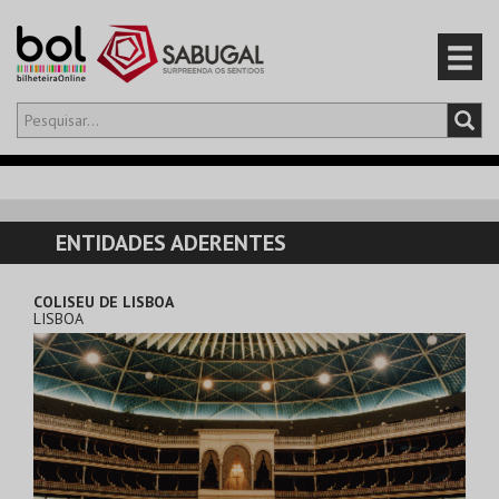
Olá,
iniciar sessão
PT
0
CARRINHO
ENTIDADES ADERENTES
EVENTOS
COLISEU DE LISBOA
LISBOA
CARTÕES
PRODUTOS