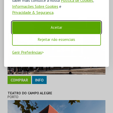
saber mais consulte a nossa
Política de Cookies
,
Informações Sobre Cookies
e
TEATRO MUNICIPAL RIVOLI
Privacidade & Segurança
.
PORTO
Aceitar
Rejeitar não essenciais
Gerir Preferências
COMPRAR
INFO
TEATRO DO CAMPO ALEGRE
PORTO